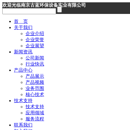
欢迎光临南京古蓝环保设备实业有限公司
首 页
关于我们
企业介绍
企业荣誉
企业展望
新闻资讯
公司新闻
行业快讯
产品中心
产品展示
产品视频
业务范围
核心技术
技术支持
技术支持
应用领域
服务流程
联系我们