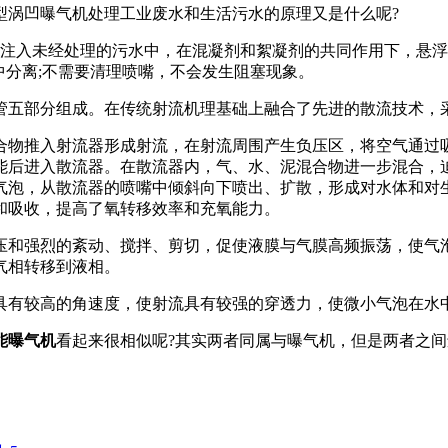
涡凹曝气机处理工业废水和生活污水的原理又是什么呢?
接注入未经处理的污水中，在混凝剂和絮凝剂的共同作用下，悬
中分离;不需要清理喷嘴，不会发生阻塞现象。
五部分组成。在传统射流机理基础上融合了先进的散流技术，
物推入射流器形成射流，在射流周围产生负压区，将空气通过吸
能后进入散流器。在散流器内，气、水、泥混合物进一步混合，
气泡，从散流器的喷嘴中倾斜向下喷出、扩散，形成对水体和对
和吸收，提高了氧转移效率和充氧能力。
和强烈的紊动、搅拌、剪切，促使液膜与气膜高频振荡，使气泡
气相转移到液相。
有较高的角速度，使射流具有较强的穿透力，使微小气泡在水
能曝气机
看起来很相似呢?其实两者同属与曝气机，但是两者之间