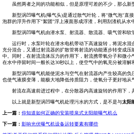
虽然两者之间的功能相似，但是原理可差的不少，那么新型
新型涡凹曝气机(曝气头)是通过散气叶轮，将"微气泡"直
泡群的浮升作用下"絮团"浮上液面形成浮渣，利用刮渣机从水
新型涡凹曝气机由潜水泵、射流器、散流器、吸气管和软管
运行时，水泵叶轮在潜水电机带动下高速旋转，将泥水混合
充分混合，又通过射流器的扩散管将射流的动能逐步转变成压
中。同时，在射流流体压力的作用下，射流携带氧分子和微小
在水中停留时间一般长达30秒以上，使空气中的氧充分被溶解
新型涡凹曝气机能使泥水与空气在射流器内产生较高的负压
也使气液膜变薄，能极大地降低传质阻力，使氧分子更好地从
射流在高速前进过程中，在分散器内高速旋转的作用下，具
以上就是新型涡凹曝气机处理污水的方式，是不是与
太阳
上一篇：
你知道如何正确的安装喷泉式太阳能曝气机么
下一篇：
影响光伏曝气机设备运转要素有哪些