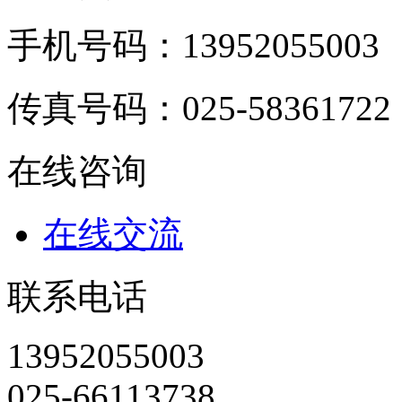
手机号码：13952055003
传真号码：025-58361722
在线咨询
在线交流
联系电话
13952055003
025-66113738