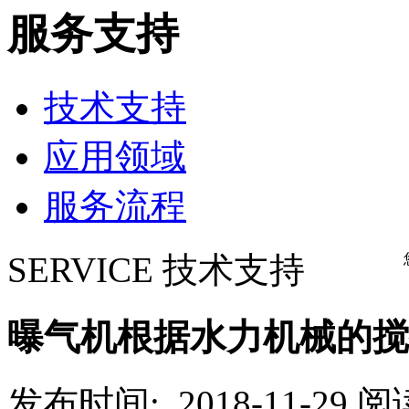
服务支持
技术支持
应用领域
服务流程
SERVICE 技术支持
曝气机根据水力机械的搅
发布时间: 2018-11-29
阅读