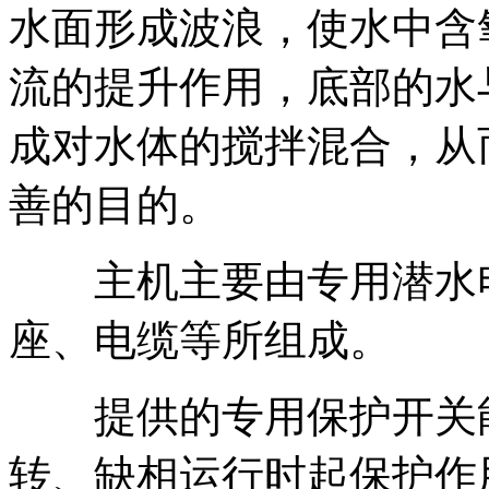
水面形成波浪，使水中含
流的提升作用，底部的水
成对水体的搅拌混合，从
善的目的。
主机主要由专用潜水电
座、电缆等所组成。
提供的专用保护开关能
转、缺相运行时起保护作