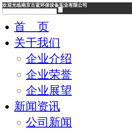
欢迎光临南京古蓝环保设备实业有限公司
首 页
关于我们
企业介绍
企业荣誉
企业展望
新闻资讯
公司新闻